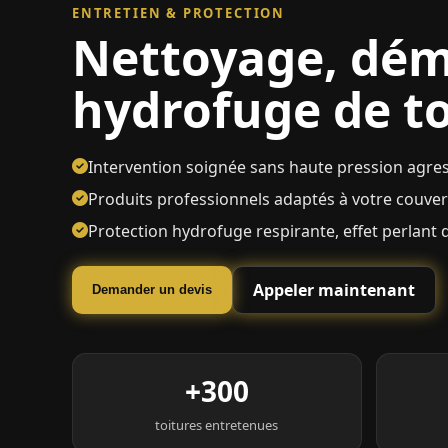
ENTRETIEN & PROTECTION
Nettoyage, dé
hydrofuge de to
Intervention soignée sans haute pression agres
Produits professionnels adaptés à votre couve
Protection hydrofuge respirante, effet perlant 
Appeler maintenant
Demander un devis
+300
toitures entretenues