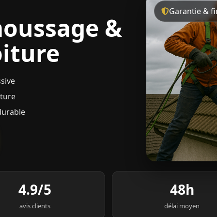
Garantie & f
moussage &
iture
sive
rture
durable
4.9/5
48h
avis clients
délai moyen