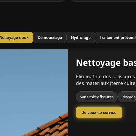
Nettoyage doux
Démoussage
Hydrofuge
Traitement préventi
Nettoyage bas
Élimination des salissures 
des matériaux (terre cuite
Sans microfissures
Rinçage
Je veux ce service