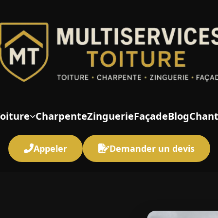
oiture
Charpente
Zinguerie
Façade
Blog
Chant
Appeler
Demander un devis