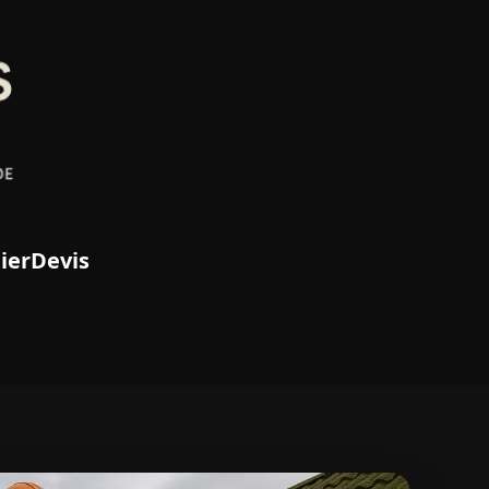
ier
Devis