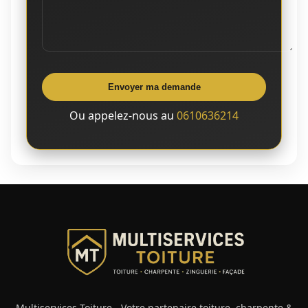
Envoyer ma demande
Ou appelez-nous au
0610636214
Multiservices Toiture - Votre partenaire toiture, charpente &