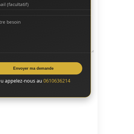
il (facultatif)
tre besoin
Envoyer ma demande
u appelez-nous au
0610636214