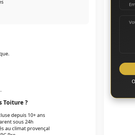
es
Ema
Vo
que.
O
.
 Toiture ?
cluse depuis 10+ ans
parent sous 24h
s au climat provençal
 RC Pro