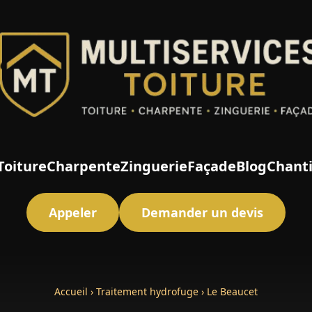
Toiture
Charpente
Zinguerie
Façade
Blog
Chant
Appeler
Demander un devis
Accueil
›
Traitement hydrofuge
›
Le Beaucet