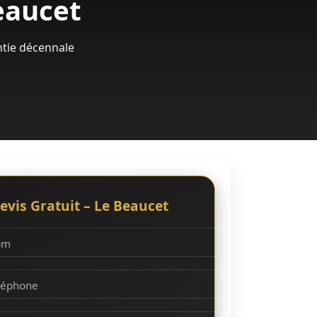
eaucet
ntie décennale
evis Gratuit – Le Beaucet
om
léphone