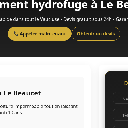
ement hydrofuge à Le B
rapide dans tout le Vaucluse • Devis gratuit sous 24h • Gara
Appeler maintenant
Obtenir un devis
D
à Le Beaucet
N
oiture imperméable tout en laissant
anti 10 ans.
Té